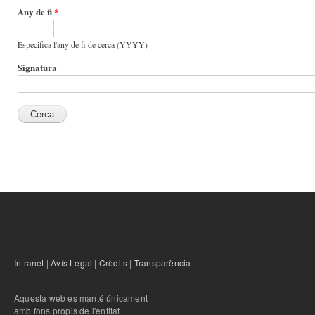
Any de fi
*
Especifica l'any de fi de cerca (YYYY)
Signatura
Intranet
|
Avís Legal
|
Crèdits
|
Transparència
Aquesta web es manté únicament
amb fons propis de l'entitat