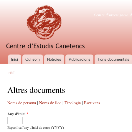
Vés
con
Centre d'es
Centre d’investigació d
Inici
Qui som
Notícies
Publicacions
Fons documentals
Menú principal
Inici
Esteu aquí
Altres documents
Noms de persona
|
Noms de lloc
|
Tipologia
|
Escrivans
Any d'inici
*
Especifica l'any d'inici de cerca (YYYY)