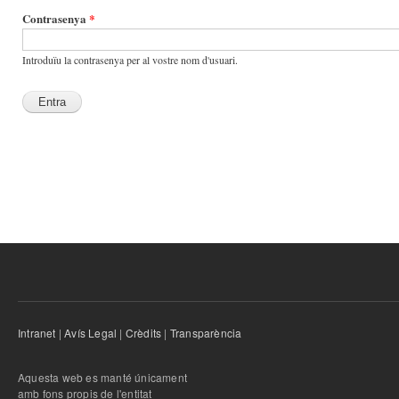
Contrasenya
*
Introduïu la contrasenya per al vostre nom d'usuari.
Intranet
|
Avís Legal
|
Crèdits
|
Transparència
Aquesta web es manté únicament
amb fons propis de l'entitat