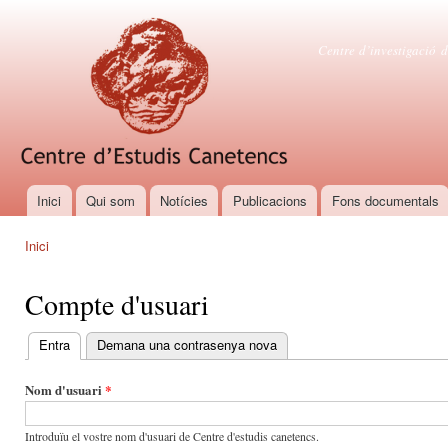
Vés
con
Centre d'es
Centre d’investigació d
Inici
Qui som
Notícies
Publicacions
Fons documentals
Menú principal
Inici
Esteu aquí
Compte d'usuari
Entra
(pestanya activa)
Demana una contrasenya nova
Pestanyes primàries
Nom d'usuari
*
Introduïu el vostre nom d'usuari de Centre d'estudis canetencs.