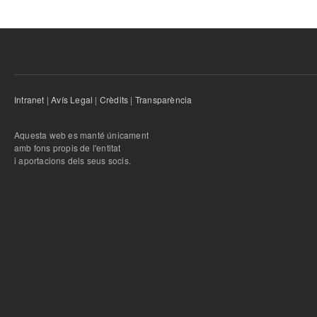
Intranet
|
Avís Legal
|
Crèdits
|
Transparència
Aquesta web es manté únicament
amb fons propis de l'entitat
i aportacions dels seus socis.