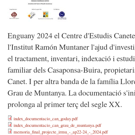
Enguany 2024 el Centre d'Estudis Canetenc
l'Institut Ramón Muntaner l'ajud d'investi
el tractament, inventari, indexació i estu
familiar dels Casaponsa-Buira, propietar
Canet. I per altra banda de la família Llo
Grau de Muntanya. La documentació s'inic
prolonga al primer terç del segle XX.
index_documentacio_can_goday.pdf
index_documentacio_can_grau_de_muntanya.pdf
memoria_final_projecte_irmu_-_ap22-24_-_2024.pdf