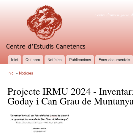
Vés
con
Centre d'es
Centre d’investigació d
Inici
Qui som
Notícies
Publicacions
Fons documentals
Menú principal
Inici
»
Notícies
Esteu aquí
Projecte IRMU 2024 - Inventari
Goday i Can Grau de Muntanya