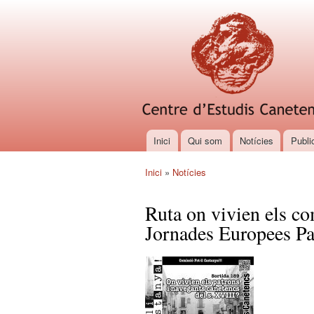
Inici
Qui som
Notícies
Publi
Menú principal
Inici
»
Notícies
Esteu aquí
Ruta on vivien els co
Jornades Europees P