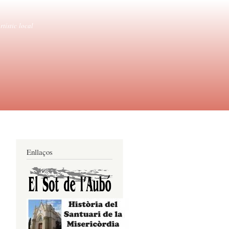
tístic local
Enllaços