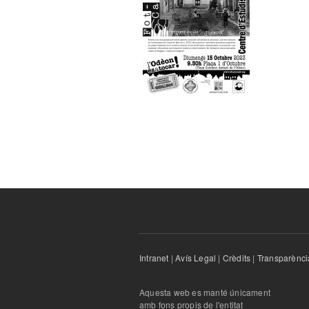
Intranet
|
Avís Legal
|
Crèdits
|
Transparènci
Aquesta web es manté únicament
amb fons propis de l'entitat