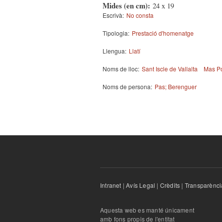
Mides (en cm):
24 x 19
Escrivà:
No consta
Tipologia:
Prestació d'homenatge
Llengua:
Llatí
Noms de lloc:
Sant Iscle de Vallalta
Mas Po
Noms de persona:
Pas; Berenguer
Intranet
|
Avís Legal
|
Crèdits
|
Transparènci
Aquesta web es manté únicament
amb fons propis de l'entitat