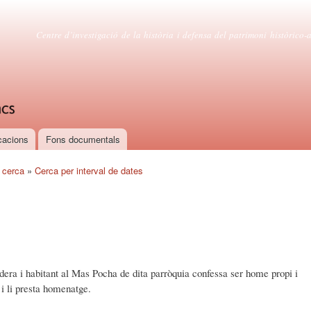
Vés al
contingut
Centre d'estudis canetencs
Centre d’investigació de la història i defensa del patrimoni històrico-ar
cacions
Fons documentals
 cerca
»
Cerca per interval de dates
era i habitant al Mas Pocha de dita parròquia confessa ser home propi i
 i li presta homenatge.