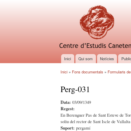
Inici
Qui som
Notícies
Publi
Menú principal
Inici
»
Fons documentals
»
Formularis de
Esteu aquí
Perg-031
Data:
03/09/1349
Regest:
En Berenguer Pas de Sant Esteve de Tord
soliu del rector de Sant Iscle de Vallalta
Suport:
pergamí