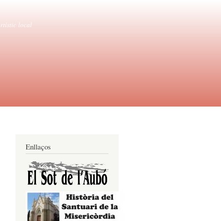
tístic local
Enllaços