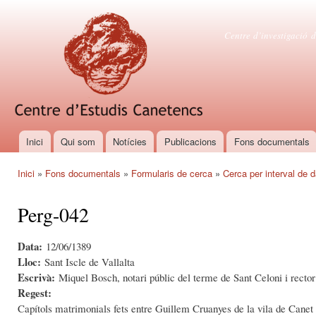
Vés
con
Centre d'es
Centre d’investigació d
Inici
Qui som
Notícies
Publicacions
Fons documentals
Menú principal
Inici
»
Fons documentals
»
Formularis de cerca
»
Cerca per interval de 
Esteu aquí
Perg-042
Data:
12/06/1389
Lloc:
Sant Iscle de Vallalta
Escrivà:
Miquel Bosch, notari públic del terme de Sant Celoni i recto
Regest:
Capítols matrimonials fets entre Guillem Cruanyes de la vila de Cane