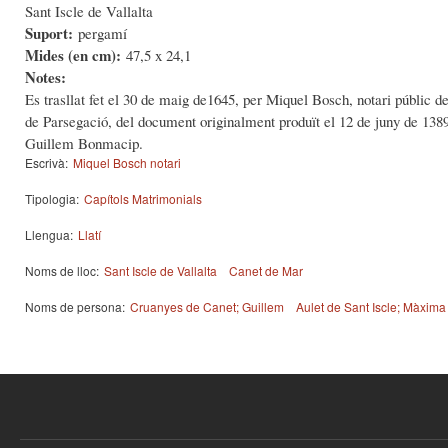
Sant Iscle de Vallalta
Suport:
pergamí
Mides (en cm):
47,5 x 24,1
Notes:
Es trasllat fet el 30 de maig de1645, per Miquel Bosch, notari públic de
de Parsegació, del document originalment produït el 12 de juny de 1389,
Guillem Bonmacip.
Escrivà:
Miquel Bosch notari
Tipologia:
Capítols Matrimonials
Llengua:
Llatí
Noms de lloc:
Sant Iscle de Vallalta
Canet de Mar
Noms de persona:
Cruanyes de Canet; Guillem
Aulet de Sant Iscle; Màxima