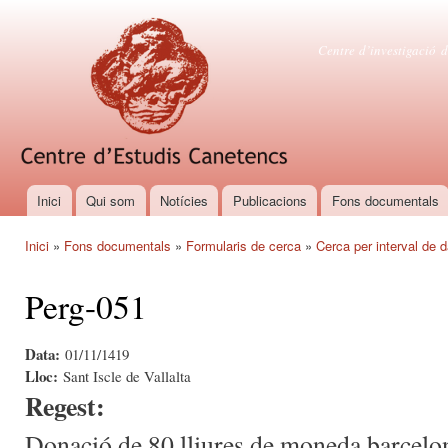
Vés
con
Centre d'es
Centre d’investigació d
Inici
Qui som
Notícies
Publicacions
Fons documentals
Menú principal
Inici
»
Fons documentals
»
Formularis de cerca
»
Cerca per interval de 
Esteu aquí
Perg-051
Data:
01/11/1419
Lloc:
Sant Iscle de Vallalta
Regest:
Donació de 80 lliures de moneda barcelon