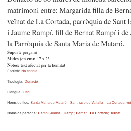
matrimoni entre: Margarida filla de Berna
veïnat de La Cortada, parròquia de Sant Is
i Jaume Rampí, fill de Bernat Rampí i de
la Parròquia de Santa Maria de Mataró.
Suport:
pergamí
Mides (en cm):
17 x 23
Notes:
text afectat per la humitat
Escrivà:
No consta
Tipologia:
Donació
Llengua:
Llatí
Noms de lloc:
Santa Maria de Mataró
Sant Iscle de Vallalta
La Cortada; veï
Noms de persona:
Rampí; Joana
Rampí; Bernat
La Cortada; Bernat