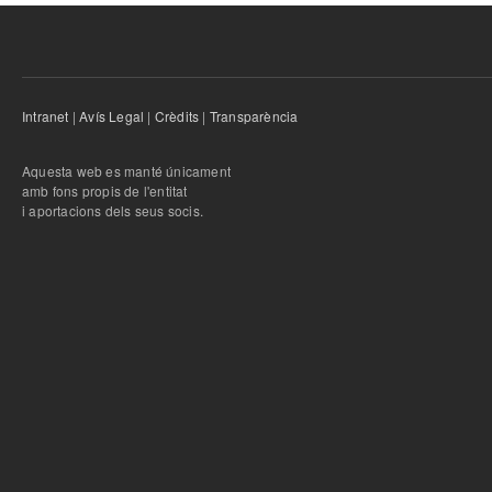
Intranet
|
Avís Legal
|
Crèdits
|
Transparència
Aquesta web es manté únicament
amb fons propis de l'entitat
i aportacions dels seus socis.