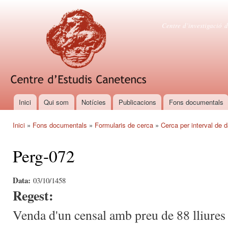
Vés
con
Centre d'es
Centre d’investigació d
Inici
Qui som
Notícies
Publicacions
Fons documentals
Menú principal
Inici
»
Fons documentals
»
Formularis de cerca
»
Cerca per interval de 
Esteu aquí
Perg-072
Data:
03/10/1458
Regest:
Venda d'un censal amb preu de 88 lliures