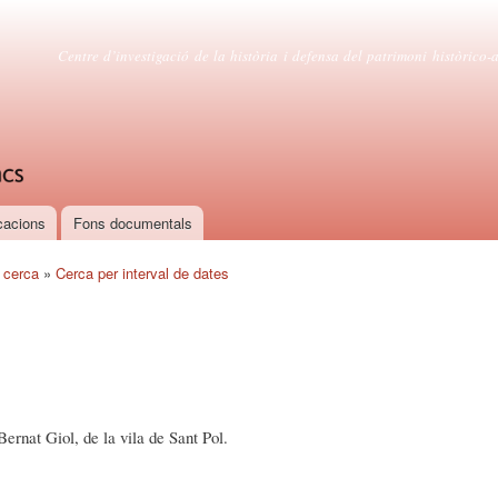
Vés al
contingut
Centre d'estudis canetencs
Centre d’investigació de la història i defensa del patrimoni històrico-ar
cacions
Fons documentals
 cerca
»
Cerca per interval de dates
ernat Giol, de la vila de Sant Pol.