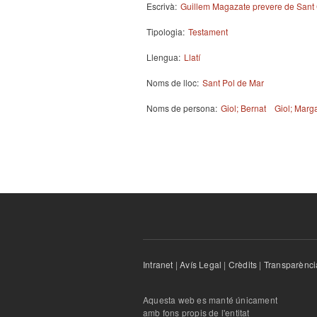
Escrivà:
Guillem Magazate prevere de Sant C
Tipologia:
Testament
Llengua:
Llatí
Noms de lloc:
Sant Pol de Mar
Noms de persona:
Giol; Bernat
Giol; Marg
Intranet
|
Avís Legal
|
Crèdits
|
Transparènci
Aquesta web es manté únicament
amb fons propis de l'entitat