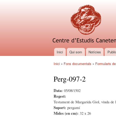
Inici
Qui som
Notícies
Publi
Menú principal
Inici
»
Fons documentals
»
Formularis de
Esteu aquí
Perg-097-2
Data:
05/08/1502
Regest:
Testament de Margarida Giol, viuda de B
Suport:
pergamí
Mides (en cm):
32 x 26