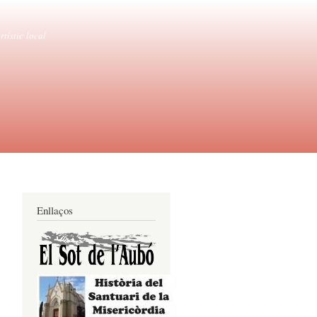
tístic local
Enllaços