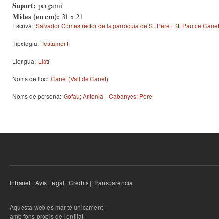
Suport:
pergamí
Mides (en cm):
31 x 21
Escrivà:
Salvador Comes rector de la parròquia de St. Pere i St. Pau de Canet
Tipologia:
Testament
Llengua:
Llatí
Noms de lloc:
Canet (Vall de Canet)
Noms de persona:
Gofau; Antonia
Cabanyes; Pere
Intranet
|
Avís Legal
|
Crèdits
|
Transparència
Aquesta web es manté únicament
amb fons propis de l'entitat