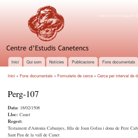
Vés
con
Centre d'es
Centre d’investigació d
Inici
Qui som
Notícies
Publicacions
Fons documentals
Menú principal
Inici
»
Fons documentals
»
Formularis de cerca
»
Cerca per interval de 
Esteu aquí
Perg-107
Data:
18/02/1508
Lloc:
Canet
Regest:
Testament d'Antonia Cabanyes, filla de Joan Gofau i dona de Pere Caban
Sant Pau de la vall de Canet