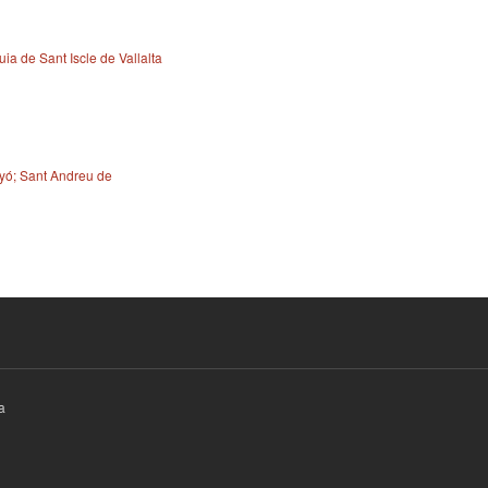
ia de Sant Iscle de Vallalta
ó; Sant Andreu de
a