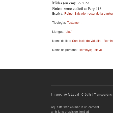
Mides (en cm):
29 x 29
Notes:
veure codicil a: Perg-118
Escrivà:
Reiner Salvador rector de la parròqu
Tipologia:
Testament
Llengua:
Llatí
Noms de lloc:
Sant Iscle de Vallalta
Reminy
Noms de persona:
Reminyó; Esteve
Intranet
|
Avís Legal
|
Crèdits
|
Transparènci
Aquesta web es manté únicament
amb fons propis de l'entitat