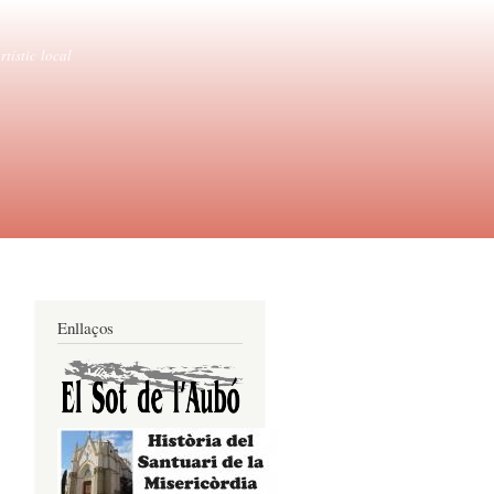
tístic local
Enllaços