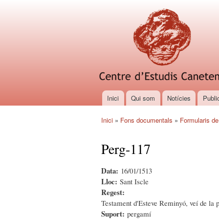
Inici
Qui som
Notícies
Publi
Menú principal
Inici
»
Fons documentals
»
Formularis de
Esteu aquí
Perg-117
Data:
16/01/1513
Lloc:
Sant Iscle
Regest:
Testament d'Esteve Reminyó, veí de la 
Suport:
pergamí