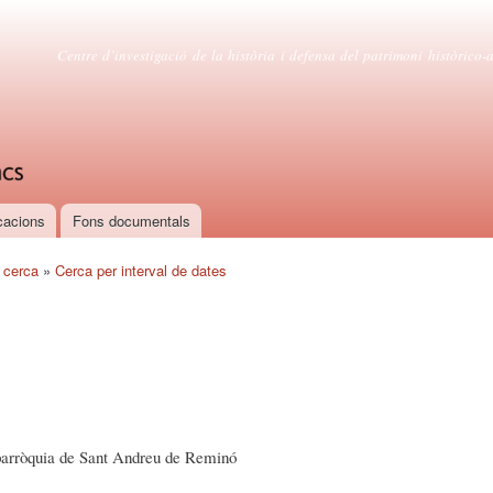
Vés al
contingut
Centre d'estudis canetencs
Centre d’investigació de la història i defensa del patrimoni històrico-ar
cacions
Fons documentals
 cerca
»
Cerca per interval de dates
parròquia de Sant Andreu de Reminó