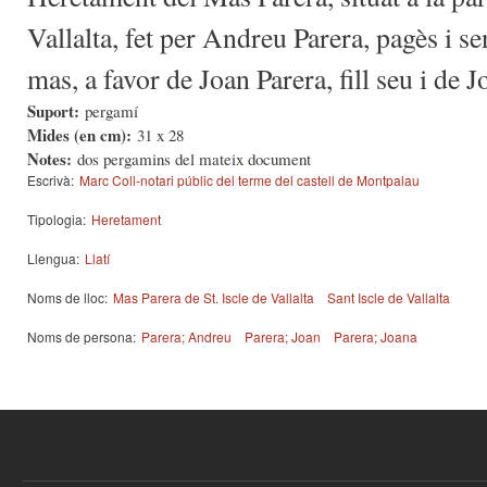
Vallalta, fet per Andreu Parera, pagès i sen
mas, a favor de Joan Parera, fill seu i de 
Suport:
pergamí
Mides (en cm):
31 x 28
Notes:
dos pergamins del mateix document
Escrivà:
Marc Coll-notari públic del terme del castell de Montpalau
Tipologia:
Heretament
Llengua:
Llatí
Noms de lloc:
Mas Parera de St. Iscle de Vallalta
Sant Iscle de Vallalta
Noms de persona:
Parera; Andreu
Parera; Joan
Parera; Joana