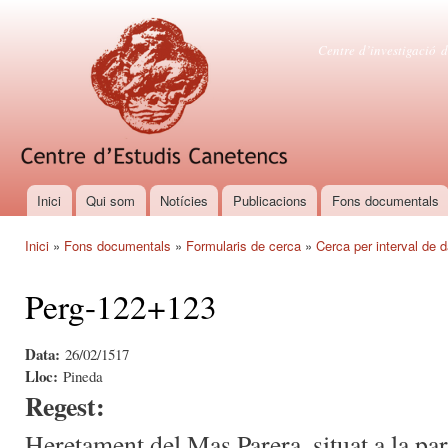
Vés
con
Centre d'es
Centre d’investigació d
Inici
Qui som
Notícies
Publicacions
Fons documentals
Menú principal
Inici
»
Fons documentals
»
Formularis de cerca
»
Cerca per interval de 
Esteu aquí
Perg-122+123
Data:
26/02/1517
Lloc:
Pineda
Regest:
Heretament del Mas Parera, situat a la pa