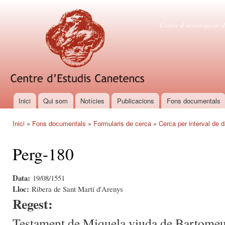
Vés
con
Centre d'es
Centre d’investigació d
Inici
Qui som
Notícies
Publicacions
Fons documentals
Menú principal
Inici
»
Fons documentals
»
Formularis de cerca
»
Cerca per interval de 
Esteu aquí
Perg-180
Data:
19/08/1551
Lloc:
Ribera de Sant Martí d'Arenys
Regest:
Testament de Miquela viuda de Bartomeu 