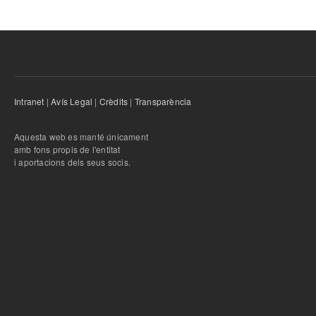
Intranet
|
Avís Legal
|
Crèdits
|
Transparència
Aquesta web es manté únicament
amb fons propis de l'entitat
i aportacions dels seus socis.