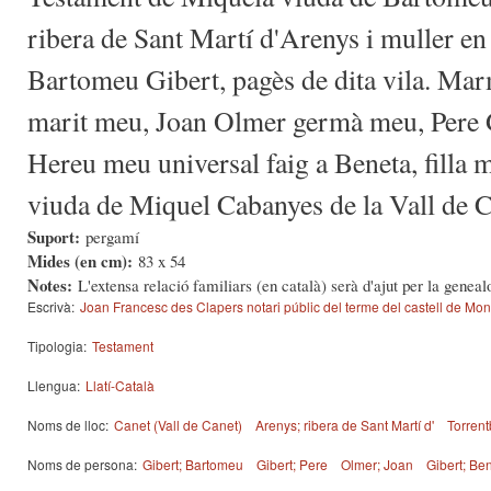
ribera de Sant Martí d'Arenys i muller e
Bartomeu Gibert, pagès de dita vila. Ma
marit meu, Joan Olmer germà meu, Pere 
Hereu meu universal faig a Beneta, filla 
viuda de Miquel Cabanyes de la Vall de 
Suport:
pergamí
Mides (en cm):
83 x 54
Notes:
L'extensa relació familiars (en català) serà d'ajut per la genea
Escrivà:
Joan Francesc des Clapers notari públic del terme del castell de Mo
Tipologia:
Testament
Llengua:
Llatí-Català
Noms de lloc:
Canet (Vall de Canet)
Arenys; ribera de Sant Martí d'
Torrent
Noms de persona:
Gibert; Bartomeu
Gibert; Pere
Olmer; Joan
Gibert; Be