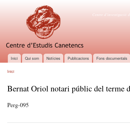
Vés
con
Centre d'es
Centre d’investigació d
Inici
Qui som
Notícies
Publicacions
Fons documentals
Menú principal
Inici
Esteu aquí
Bernat Oriol notari públic del terme 
Perg-095