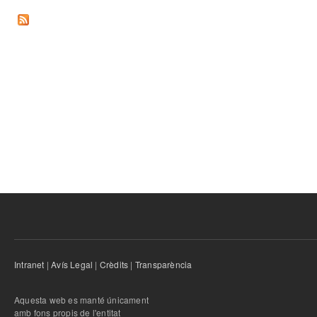
Intranet
|
Avís Legal
|
Crèdits
|
Transparència
Aquesta web es manté únicament
amb fons propis de l'entitat