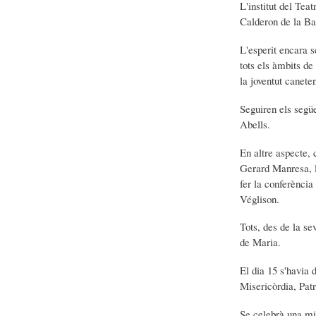
L'institut del Tea
Calderon de la Ba
L'esperit encara s
tots els àmbits de
la joventut canete
Seguiren els següe
Abells.
En altre aspecte, 
Gerard Manresa, l
fer la conferència
Véglison.
Tots, des de la se
de Maria.
El dia 15 s'havia 
Misericòrdia, Pa
Se celebrà una mis