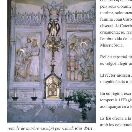
pels seus diorames
marbre, solemneme
família Joan Carbo
obsequi de Cateri
ornamentació, recu
l'embratzida de l
Misericòrdia.
Relleu especial ti
es volgué afegir 
El rector mossèn 
magnificència a le
En un règim, escr
temporals i l'Esgl
acompanyaren a l
Es feu ofrena a la
amb les celebracio
retaule de marbre esculpit per Claudi Rius d'Art