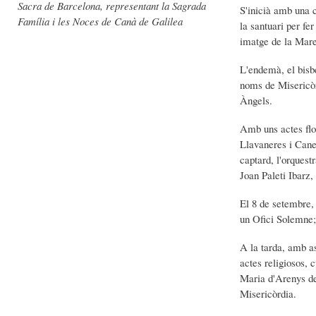
Sacra de Barcelona, representant la Sagrada
S'inicià amb una c
Família i les Noces de Canà de Galilea
la santuari per fe
imatge de la Mare 
L'endemà, el bisb
noms de Misericòr
Àngels.
Amb uns actes flo
Llavaneres i Cane
captard, l'orquest
Joan Paleti Ibarz, 
El 8 de setembre,
un Ofici Solemne; 
A la tarda, amb as
actes religiosos, 
Maria d'Arenys de 
Misericòrdia.