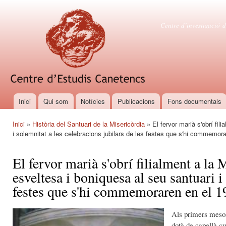
Vés
con
Centre d'es
Centre d’investigació d
Inici
Qui som
Notícies
Publicacions
Fons documentals
Menú principal
Inici
»
Història del Santuari de la Misericòrdia
» El fervor marià s'obrí fil
Esteu aquí
i solemnitat a les celebracions jubilars de les festes que s'hi commemor
El fervor marià s'obrí filialment a la
esveltesa i boniquesa al seu santuari i
festes que s'hi commemoraren en el 1
Als primers mesos
dotà de capellà cu