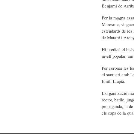
Benjamí de Arriba
Per la magna assa
Maresme, vingueren
estendards de les 
de Mataró i Aren
Hi predicà el bisb
nivell popular, am
Per coronar les fe
el santuari amb l
Emili Llupià.
L'organització mag
rector, batlle, ju
propaganda, la de 
els caps de la qua