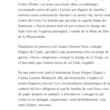
Carles Flotats, car tenia excel.lents obres escultòriques
escampades arreu del país i l'artista per lligams de família i
amistat estava estretament vinculat a la nostra vila, havia esta
l'autor del Crist i la Soledat que presidia la capella fonda del
Santíssim i s'havia pensat amb ell per realizar la imatge del
Sant Crist de l'església parroquial; i també de la Mare de Déu
de la Misericòrdia.
Tanmateix no pensava així Jaume Llorens Grau, conegut
feligrés de Canet, qui fidel a una prometença feta en temps de
guerra, s'havia compromés costejar la imatge de la Verge, en
el ben entès que l'artista havia de ser Lluís Argullol.
En una entrevista amb el matrimoni Josep Alegret Xiqués i
Carme Llorens Montasell, filla del benefactor, s'explica el
motiu d'aquesta elecció: Les circumstàncies dramàtiques de la
contesa bèl.lica obligaren al cap de família de can Grau, casa
de pagès propera al santuari, a absentar-se i amagar-se per
evitar el ser detingut, empresonat i molt probablement, com
tants d'altres, executat.