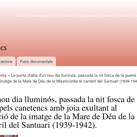
Vés al
contingut
Centre d'estudis canetencs
Centre d’investigació de la història i defensa del patrimoni històrico-ar
cacions
Fons documentals
rdia
» La punta d'alba d'un nou dia lluminós, passada la nit fosca de la guerra 
a imatge de la Mare de Déu de la Misericòrdia al cambril del Santuari (1939-194
nou dia lluminós, passada la nit fosca de
í pels canetencs amb joia exultant al
ició de la imatge de la Mare de Déu de la
il del Santuari (1939-1942).