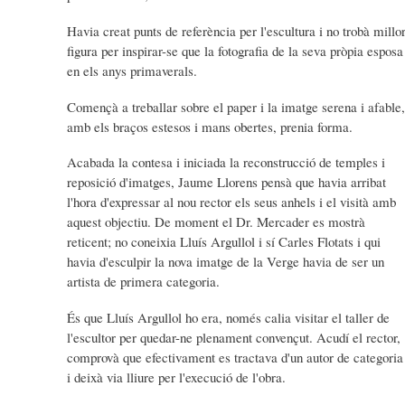
Havia creat punts de referència per l'escultura i no trobà millo
figura per inspirar-se que la fotografia de la seva pròpia esposa
en els anys primaverals.
Començà a treballar sobre el paper i la imatge serena i afable,
amb els braços estesos i mans obertes, prenia forma.
Acabada la contesa i iniciada la reconstrucció de temples i
reposició d'imatges, Jaume Llorens pensà que havia arribat
l'hora d'expressar al nou rector els seus anhels i el visità amb
aquest objectiu. De moment el Dr. Mercader es mostrà
reticent; no coneixia Lluís Argullol i sí Carles Flotats i qui
havia d'esculpir la nova imatge de la Verge havia de ser un
artista de primera categoria.
És que Lluís Argullol ho era, només calia visitar el taller de
l'escultor per quedar-ne plenament convençut. Acudí el rector,
comprovà que efectivament es tractava d'un autor de categoria
i deixà via lliure per l'execució de l'obra.