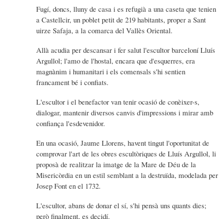
Fugí, doncs, lluny de casa i es refugià a una caseta que tenien
a Castellcir, un poblet petit de 219 habitants, proper a Sant
uirze Safaja, a la comarca del Vallès Oriental.
Allà acudia per descansar i fer salut l'escultor barceloní Lluís
Argullol; l'amo de l'hostal, encara que d'esquerres, era
magnànim i humanitari i els comensals s'hi sentien
francament bé i confiats.
L'escultor i el benefactor van tenir ocasió de conèixer-s,
dialogar, mantenir diversos canvis d'impressions i mirar amb
confiança l'esdevenidor.
En una ocasió, Jaume Llorens, havent tingut l'oportunitat de
comprovar l'art de les obres escultòriques de Lluís Argullol, li
proposà de realitzar la imatge de la Mare de Déu de la
Misericòrdia en un estil semblant a la destruïda, modelada per
Josep Font en el 1732.
L'escultor, abans de donar el sí, s'hi pensà uns quants dies;
però finalment, es decidí.