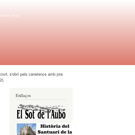
tístic local
civil, s'obrí pels canetencs amb joia
2).
Enllaços