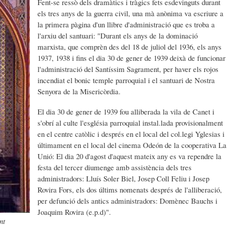
Fent-se ressò dels dramàtics i tràgics fets esdevinguts durant
els tres anys de la guerra civil, una mà anònima va escriure a
la primera pàgina d'un llibre d'administració que es troba a
l'arxiu del santuari: "Durant els anys de la dominació
marxista, que comprèn des del 18 de juliol del 1936, els anys
1937, 1938 i fins el dia 30 de gener de 1939 deixà de funcionar
l'administració del Santíssim Sagrament, per haver els rojos
incendiat el bonic temple parroquial i el santuari de Nostra
Senyora de la Misericòrdia.
El dia 30 de gener de 1939 fou alliberada la vila de Canet i
s'obrí al culte l'església parroquial instal.lada provisionalment
en el centre catòlic i després en el local del col.legi Yglesias i
últimament en el local del cinema Odeón de la cooperativa La
Unió: El dia 20 d'agost d'aquest mateix any es va rependre la
festa del tercer diumenge amb assistència dels tres
administradors: Lluís Soler Biel, Josep Coll Feliu i Josep
Rovira Fors, els dos últims nomenats després de l'alliberació,
per defunció dels antics administradors: Domènec Bauchs i
Joaquim Rovira (e.p.d)".
nt