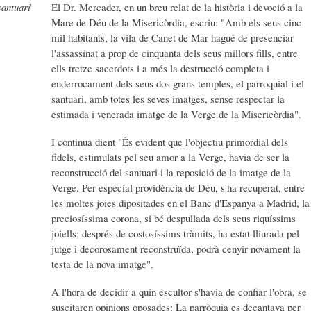
El Dr. Mercader, en un breu relat de la història i devoció a la
santuari
Mare de Déu de la Misericòrdia, escriu: "Amb els seus cinc
mil habitants, la vila de Canet de Mar hagué de presenciar
l'assassinat a prop de cinquanta dels seus millors fills, entre
ells tretze sacerdots i a més la destrucció completa i
enderrocament dels seus dos grans temples, el parroquial i el
santuari, amb totes les seves imatges, sense respectar la
estimada i venerada imatge de la Verge de la Misericòrdia".
I continua dient "És evident que l'objectiu primordial dels
fidels, estimulats pel seu amor a la Verge, havia de ser la
reconstrucció del santuari i la reposició de la imatge de la
Verge. Per especial providència de Déu, s'ha recuperat, entre
les moltes joies dipositades en el Banc d'Espanya a Madrid, la
preciosíssima corona, si bé despullada dels seus riquíssims
joiells; després de costosíssims tràmits, ha estat lliurada pel
jutge i decorosament reconstruïda, podrà cenyir novament la
testa de la nova imatge".
A l'hora de decidir a quin escultor s'havia de confiar l'obra, se
suscitaren opinions oposades: La parròquia es decantava per