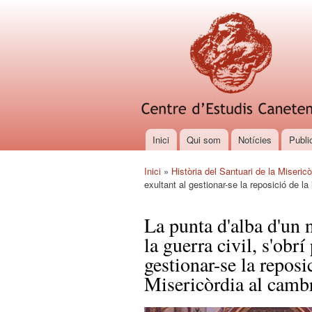
Inici
Qui som
Notícies
Publi
Menú principal
Inici
»
Història del Santuari de la Misericò
Esteu aquí
exultant al gestionar-se la reposició de l
La punta d'alba d'un 
la guerra civil, s'obr
gestionar-se la repos
Misericòrdia al cambr