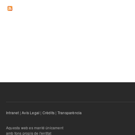
Intranet
|
Avís Legal
|
Crèdits
|
Transparència
Aquesta web es manté únicament
amb fons propis de l'entitat