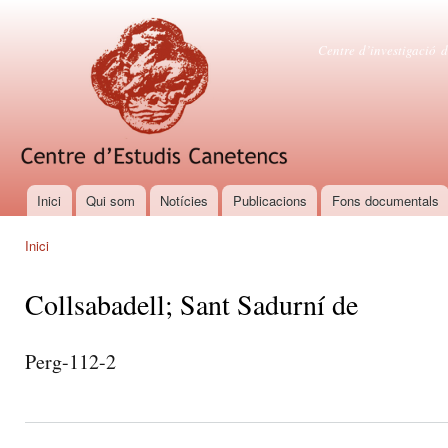
Vés
con
Centre d'es
Centre d’investigació d
Inici
Qui som
Notícies
Publicacions
Fons documentals
Menú principal
Inici
Esteu aquí
Collsabadell; Sant Sadurní de
Perg-112-2