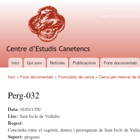
Vés
con
Centre d'es
Centre d’investigació d
Inici
Qui som
Notícies
Publicacions
Fons documentals
Menú principal
Inici
»
Fons documentals
»
Formularis de cerca
»
Cerca per interval de 
Esteu aquí
Perg-032
Data:
01/01/1350
Lloc:
Sant Iscle de Vallalta
Regest:
Concòrdia entre el sagristà, domer i parroquians de Sant Iscle de Valla
Suport:
pergamí