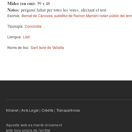
Mides (en cm):
59 x 48
Notes:
pergamí faltat per totes les vores, afectant el text
Escrivà:
Bernat de Cànoves; substitut de Ramon Marrahí notari públic del ter
Tipologia:
Concòrdia
Llengua:
Llatí
Noms de lloc:
Sant Iscle de Vallalta
Intranet
|
Avís Legal
|
Crèdits
|
Transparència
Aquesta web es manté únicament
amb fons propis de l'entitat