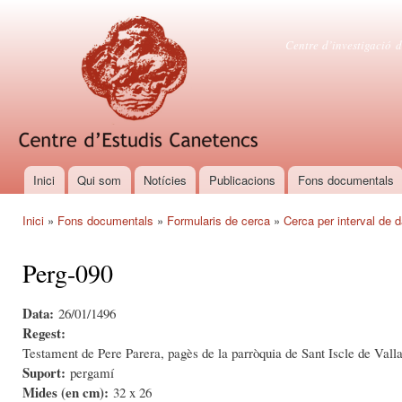
Vés
con
Centre d'es
Centre d’investigació d
Inici
Qui som
Notícies
Publicacions
Fons documentals
Menú principal
Inici
»
Fons documentals
»
Formularis de cerca
»
Cerca per interval de 
Esteu aquí
Perg-090
Data:
26/01/1496
Regest:
Testament de Pere Parera, pagès de la parròquia de Sant Iscle de Valla
Suport:
pergamí
Mides (en cm):
32 x 26