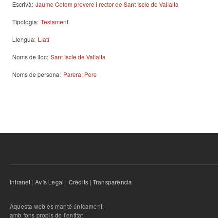
Escrivà:
Jaume Colom prevere i rector de Sant Iscle de Vallalta
Tipologia:
Testament
Llengua:
Llatí
Noms de lloc:
Sant Iscle de Vallalta
Noms de persona:
Parera; Pere
Intranet
|
Avís Legal
|
Crèdits
|
Transparència
Aquesta web es manté únicament
amb fons propis de l'entitat