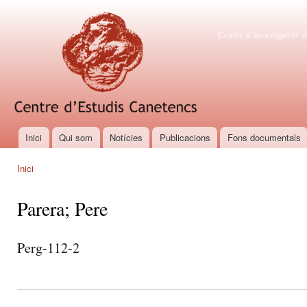
Vés
con
Centre d'es
Centre d’investigació d
Inici
Qui som
Notícies
Publicacions
Fons documentals
Menú principal
Inici
Esteu aquí
Parera; Pere
Perg-112-2