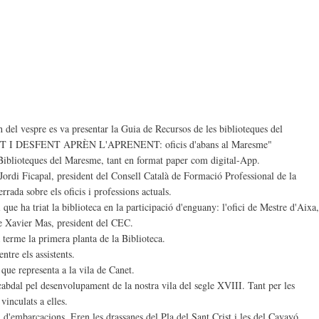
 del vespre es va presentar la Guia de Recursos de les biblioteques del
ENT I DESFENT APRÈN L'APRENENT: oficis d'abans al Maresme"
 Biblioteques del Maresme, tant en format paper com digital-App.
Jordi Ficapal, president del Consell Català de Formació Professional de la
rada sobre els oficis i professions actuals.
 que ha triat la biblioteca en la participació d'enguany: l'ofici de Mestre d'Aixa,
e Xavier Mas, president del CEC.
 a terme la primera planta de la Biblioteca.
ntre els assistents.
que representa a la vila de Canet.
cabdal pel desenvolupament de la nostra vila del segle XVIII. Tant per les
vinculats a elles.
 d'embarcacions. Eren les drassanes del Pla del Sant Crist i les del Cavayó.