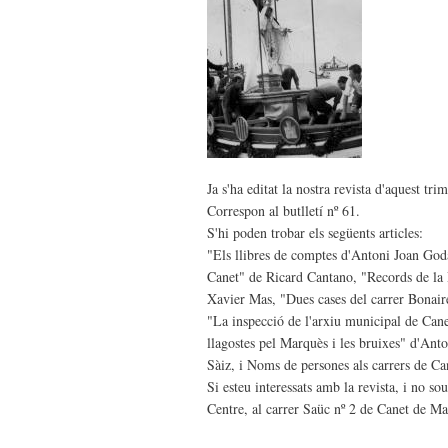
Ja s'ha editat la nostra revista d'aquest tr
Correspon al butlletí nº 61.
S'hi poden trobar els següents articles:
"Els llibres de comptes d'Antoni Joan Go
Canet" de Ricard Cantano, "Records de la
Xavier Mas, "Dues cases del carrer Bonair
"La inspecció de l'arxiu municipal de Can
llagostes pel Marquès i les bruixes" d'Ant
Sàiz, i Noms de persones als carrers de Ca
Si esteu interessats amb la revista, i no s
Centre, al carrer Saüc nº 2 de Canet de Ma