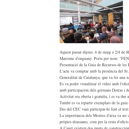
Aquest passat dijous, 4 de maig a 2/4 de 8h
Maresme d'enguany. Porta per nom: "F
Presentació de la Guia de Recursos de les
L'acte va comptar amb la presència del Sr.
Generalitat de Catalunya, que va fer una xer
Es va poder visualitzar el vídeo amb l'ofici
amb participación dels germans Dotras i d
Activitat era oberta i gratuïta, i es va dur
També es va repartir exemplars de la guia e
Des del CEC vam participar-hi fent el text 
La importancia dels Mestres d'aixa va ser 
pròpies drassanes, com per la resta d'oficis 
A Canet existien dos punts de construcción