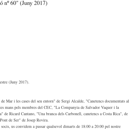
bó nº 60" (Juny 2017)
imestre (Juny 2017).
e Mar i les cases del seu entorn" de Sergi Alcalde, "Canetencs documentats al
àries mans pels membres del CEC, "La Companyia de Salvador Vaquer i la
" de Ricard Cantano, "Una branca dels Carbonell, canetencs a Costa Rica", de
 Pont de Ser" de Josep Rovira.
ou socis, us convidem a passar qualsevol dimarts de 18:00 a 20:00 pel nostre