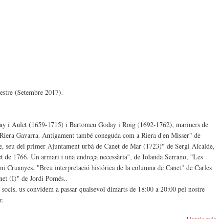
imestre (Setembre 2017).
day i Aulet (1659-1715) i Bartomeu Goday i Roig (1692-1762), mariners de
 Riera Gavarra. Antigament també coneguda com a Riera d'en Misser" de
e, seu del primer Ajuntament urbà de Canet de Mar (1723)" de Sergi Alcalde,
et de 1766. Un armari i una endreça necessària", de Iolanda Serrano, "Les
oni Cruanyes, "Breu interpretació histórica de la columna de Canet" de Carles
net (I)" de Jordi Pomés..
ou socis, us convidem a passar qualsevol dimarts de 18:00 a 20:00 pel nostre
r.
Llegeix més