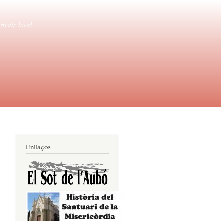
tístic local
Enllaços